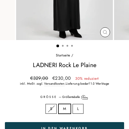
SCHLIESSEN
ESC)
Startseite
/
LADNERI Rock Le Plaine
Normaler
Sonderpreis
€329,00
€230,00
30% reduziert
Preis
inkl. MwSt. zzgl.
Versandkosten
.Lieferung bedarf 1-3 Werktage
GRÖSSE
—
Größentabelle
S
M
L
IN DEN WARENKORB