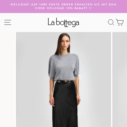
Direkt
WELCOME! AUF IHRE ERSTE ORDER ERHALTEN SIE MIT DEM
zum
CODE WELCOME 10% RABATT !!
Pause
Inhalt
Diashow
SEITENNAVIGATION
SUCH
E