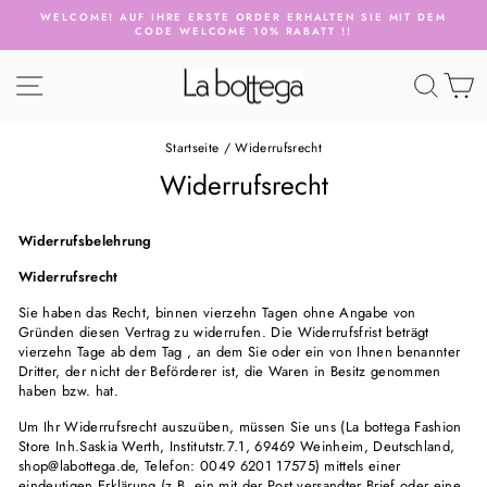
Direkt
WELCOME! AUF IHRE ERSTE ORDER ERHALTEN SIE MIT DEM
zum
CODE WELCOME 10% RABATT !!
Pause
Inhalt
Diashow
SEITENNAVIGATION
SUCH
E
Startseite
/
Widerrufsrecht
Widerrufsrecht
Widerrufsbelehrung
Widerrufsrecht
Sie haben das Recht, binnen vierzehn Tagen ohne Angabe von
Gründen diesen Vertrag zu widerrufen. Die Widerrufsfrist beträgt
vierzehn Tage ab dem Tag , an dem Sie oder ein von Ihnen benannter
Dritter, der nicht der Beförderer ist, die Waren in Besitz genommen
haben bzw. hat.
Um Ihr Widerrufsrecht auszuüben, müssen Sie uns (La bottega Fashion
Store Inh.Saskia Werth, Institutstr.7.1, 69469 Weinheim, Deutschland,
shop@labottega.de, Telefon: 0049 6201 17575) mittels einer
eindeutigen Erklärung (z.B. ein mit der Post versandter Brief oder eine