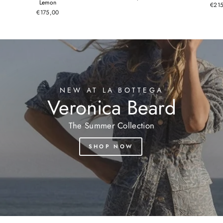
Lemon
€21
€175,00
NEW AT LA BOTTEGA
Veronica Beard
The Summer Collection
SHOP NOW