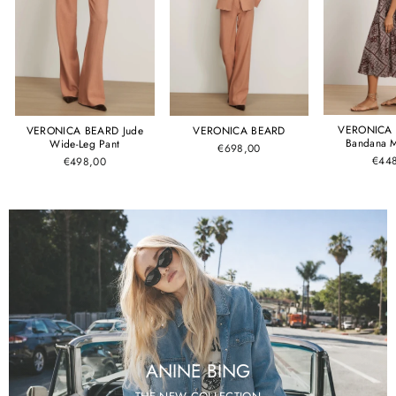
VERONICA 
VERONICA BEARD Jude
VERONICA BEARD
Bandana M
Wide-Leg Pant
€698,00
€44
€498,00
ANINE BING