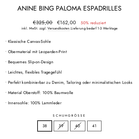
ANINE BING PALOMA ESPADRILLES
Normaler
Sonderpreis
€325,00
€162,00
50% reduziert
Preis
inkl. MwSt. zzgl.
Versandkosten
.Lieferung bedarf 1-3 Werktage
• Klassische Canvas-Sohle
• Obermaterial mit Leoparden-Print
• Bequemes Slip-on-Design
• Leichtes, flexibles Tragegefühl
• Perfekt kombinierbar zu Denim, Tailoring oder minimalistischen Looks
• Material Oberstoff: 100% Baumwolle
• Innensohle: 100% Lammleder
SCHUHGRÖSSE
38
39
40
41