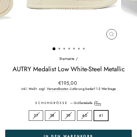
SCHLIESSEN
ESC)
Startseite
/
AUTRY Medalist Low White-Steel Metallic
Normaler
€195,00
Preis
inkl. MwSt. zzgl.
Versandkosten
.Lieferung bedarf 1-3 Werktage
SCHUHGRÖSSE
—
Größentabelle
37
38
39
40
41
IN DEN WARENKORB