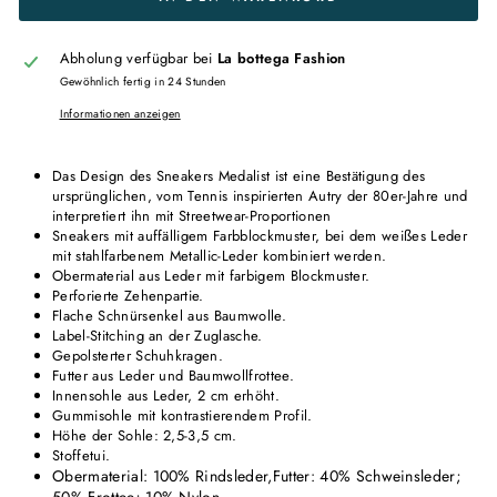
Abholung verfügbar bei
La bottega Fashion
Gewöhnlich fertig in 24 Stunden
Informationen anzeigen
Das Design des Sneakers Medalist ist eine Bestätigung des
ursprünglichen, vom Tennis inspirierten Autry der 80er-Jahre und
interpretiert ihn mit Streetwear-Proportionen
Sneakers mit auffälligem Farbblockmuster, bei dem weißes Leder
mit stahlfarbenem Metallic-Leder kombiniert werden.
Obermaterial aus Leder mit farbigem Blockmuster.
Perforierte Zehenpartie.
Flache Schnürsenkel aus Baumwolle.
Label-Stitching an der Zuglasche.
Gepolsterter Schuhkragen.
Futter aus Leder und Baumwollfrottee.
Innensohle aus Leder, 2 cm erhöht.
Gummisohle mit kontrastierendem Profil.
Höhe der Sohle: 2,5-3,5 cm.
Stoffetui.
Obermaterial: 100% Rindsleder,
Futter: 40% Schweinsleder;