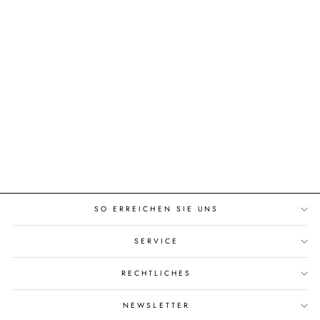
AUTRY Medalist Low White-
Steel Metallic
€195,00
SO ERREICHEN SIE UNS
SERVICE
RECHTLICHES
NEWSLETTER