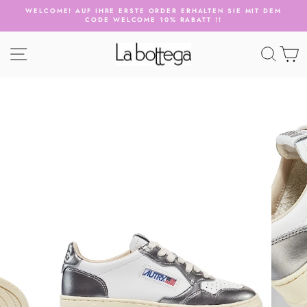
Direkt
WELCOME! AUF IHRE ERSTE ORDER ERHALTEN SIE MIT DEM
zum
CODE WELCOME 10% RABATT !!
Pause
Inhalt
Diashow
SEITENNAVIGATION
SUCH
E