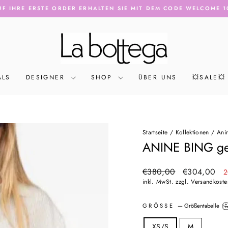
F IHRE ERSTE ORDER ERHALTEN SIE MIT DEM CODE WELCOME 1
Pause
Diashow
ALS
DESIGNER
SHOP
ÜBER UNS
💥SALE💥
Startseite
/
Kollektionen
/
Ani
ANINE BING ges
Normaler
Sonderpreis
€380,00
€304,00
2
Preis
inkl. MwSt. zzgl.
Versandkoste
GRÖSSE
—
Größentabelle
XS/S
M