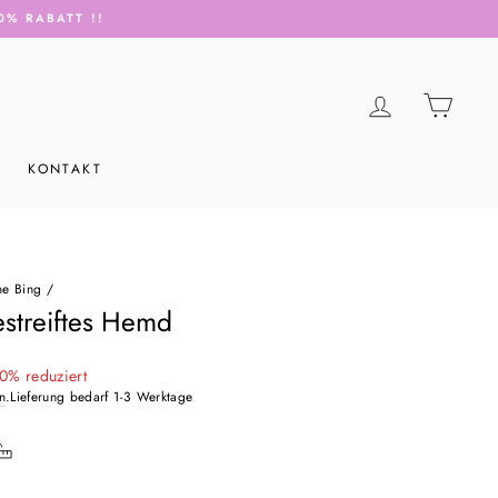
0% RABATT !!
LOGIN
EINK
KONTAKT
ne Bing
/
treiftes Hemd
0% reduziert
n
.Lieferung bedarf 1-3 Werktage