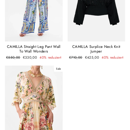
CAMILLA Straight Leg Pant Wall
CAMILLA Surplice Neck Knit
To Wall Wonders
Jumper
Normaler
Sonderpreis
Normaler
Sonderpreis
€550,00
€330,00
40% reduziert
€710,00
€425,00
40% reduziert
Preis
Preis
Sale