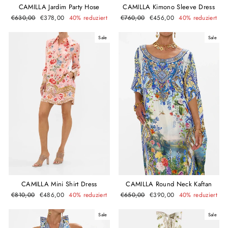
CAMILLA Jardim Party Hose
CAMILLA Kimono Sleeve Dress
Normaler
Sonderpreis
Normaler
Sonderpreis
€630,00
€378,00
40% reduziert
€760,00
€456,00
40% reduziert
Preis
Preis
Sale
Sale
CAMILLA Round Neck Kaftan
CAMILLA Mini Shirt Dress
Normaler
Sonderpreis
Normaler
Sonderpreis
€650,00
€390,00
40% reduziert
€810,00
€486,00
40% reduziert
Preis
Preis
Sale
Sale