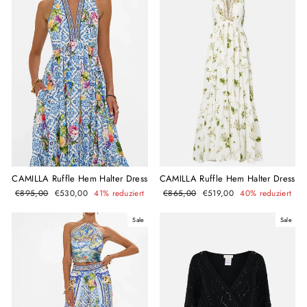
CAMILLA Ruffle Hem Halter Dress
CAMILLA Ruffle Hem Halter Dress
Normaler
Sonderpreis
Normaler
Sonderpreis
€895,00
€530,00
41% reduziert
€865,00
€519,00
40% reduziert
Preis
Preis
Sale
Sale