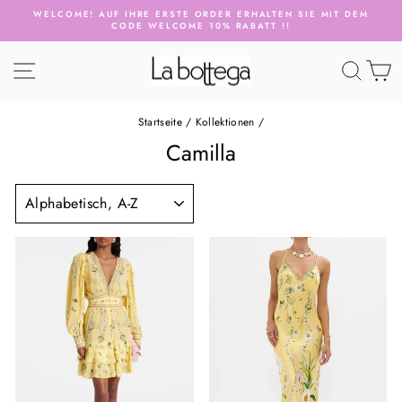
Direkt
WELCOME! AUF IHRE ERSTE ORDER ERHALTEN SIE MIT DEM
zum
CODE WELCOME 10% RABATT !!
Pause
Inhalt
Diashow
SEITENNAVIGATION
SUCH
E
Startseite
/
Kollektionen
/
Camilla
SORTIEREN