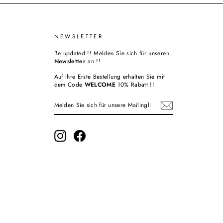
NEWSLETTER
Be updated !! Melden Sie sich für unseren
Newsletter
an !!
Auf Ihre Erste Bestellung erhalten Sie mit
dem Code
WELCOME
10% Rabatt !!
MELDEN
ABONNIEREN
SIE
SICH
FÜR
UNSERE
MAILINGLISTE
Instagram
Facebook
AN