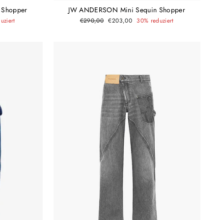
 Shopper
JW ANDERSON Mini Sequin Shopper
Normaler
Sonderpreis
uziert
€290,00
€203,00
30% reduziert
Preis