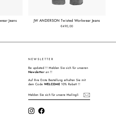
ear Jeans
JW ANDERSON Twisted Workwear Jeans
€490,00
NEWSLETTER
Be updated !! Melden Sie sich für unseren
Newsletter
an !!
Auf Ihre Erste Bestellung erhalten Sie mit
dem Code
WELCOME
10% Rabatt !!
MELDEN
ABONNIEREN
SIE
SICH
FÜR
UNSERE
MAILINGLISTE
Instagram
Facebook
AN