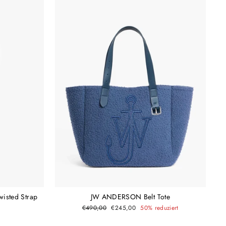
sted Strap
JW ANDERSON Belt Tote
Normaler
Sonderpreis
€490,00
€245,00
50% reduziert
Preis