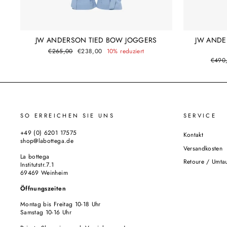
JW AND
JW ANDERSON TIED BOW JOGGERS
Normaler
Sonderpreis
€265,00
€238,00
10% reduziert
Preis
Norma
€490
Preis
SO ERREICHEN SIE UNS
SERVICE
+49 (0) 6201 17575
Kontakt
shop@labottega.de
Versandkosten
La bottega
Retoure / Umta
Institutstr.7.1
69469 Weinheim
Öffnungszeiten
Montag bis Freitag 10-18 Uhr
Samstag 10-16 Uhr