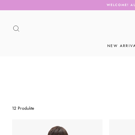
Direkt
WELCOME! AU
zum
Inhalt
SUCHE
NEW ARRIV
12 Produkte