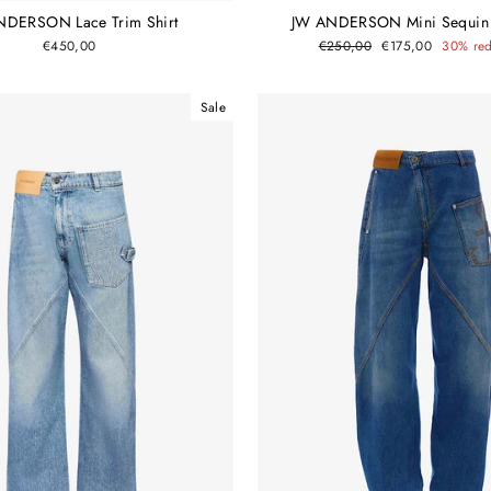
NDERSON Lace Trim Shirt
JW ANDERSON Mini Sequin
Normaler
Sonderpreis
€450,00
€250,00
€175,00
30% red
Preis
Sale