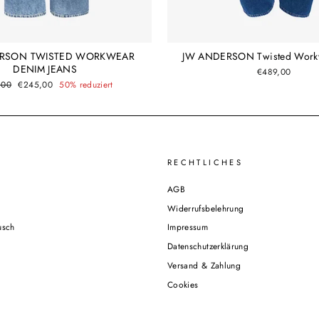
ERSON TWISTED WORKWEAR
JW ANDERSON Twisted Workw
DENIM JEANS
€489,00
ler
Sonderpreis
,00
€245,00
50% reduziert
RECHTLICHES
AGB
Widerrufsbelehrung
usch
Impressum
Datenschutzerklärung
Versand & Zahlung
Cookies